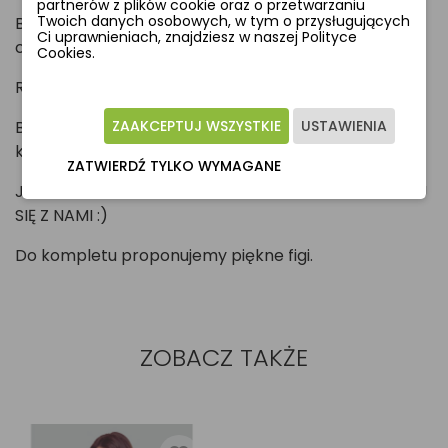
partnerów z plików cookie oraz o przetwarzaniu
Twoich danych osobowych, w tym o przysługujących
Boczki wzmocnione elastyczna dzianiną w kolorze
Ci uprawnieniach, znajdziesz w naszej Polityce
czarnym .
Cookies.
Ramiączka i haftka w kolorze szarym.
ZAAKCEPTUJ WSZYSTKIE
USTAWIENIA
Biustonosz ozdobiony ręcznie zrobioną kokardką w
kolorze szarym.
ZATWIERDŹ TYLKO WYMAGANE
JEŚLI NIE WIDZISZ SWOJEGO ROZMIARU SKONTAKTUJ
SIĘ Z NAMI :)
Do kompletu proponujemy piękne figi.
ZOBACZ TAKŻE