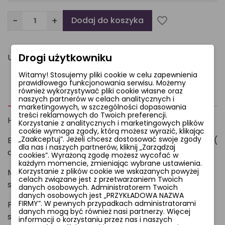
−
+
Dodaj do koszyka
favorite_border
Drogi użytkowniku
Udostępnij
Witamy! Stosujemy pliki cookie w celu zapewnienia
prawidłowego funkcjonowania serwisu. Możemy
również wykorzystywać pliki cookie własne oraz
Opis
Komentarze
naszych partnerów w celach analitycznych i
marketingowych, w szczególności dopasowania
treści reklamowych do Twoich preferencji.
HEMATYT BIUSTONOSZ
Korzystanie z analitycznych i marketingowych plików
cookie wymaga zgody, którą możesz wyrazić, klikając
„Zaakceptuj”. Jeżeli chcesz dostosować swoje zgody
Biustonosz wykonany z delikatnej pianki w stylu 3 HC (
dla nas i naszych partnerów, kliknij „Zarządzaj
dwa pionowe szwy )
cookies”. Wyrażoną zgodę możesz wycofać w
każdym momencie, zmieniając wybrane ustawienia.
Korzystanie z plików cookie we wskazanych powyżej
Miseczki wykonane z delikatnej koronki w kolorze
celach związane jest z przetwarzaniem Twoich
szarym.
danych osobowych. Administratorem Twoich
danych osobowych jest „PRZYKŁADOWA NAZWA
FIRMY”. W pewnych przypadkach administratorami
Podstawa biustonosza uszyta z tiulu w kolorze
danych mogą być również nasi partnerzy. Więcej
szarym .
informacji o korzystaniu przez nas i naszych