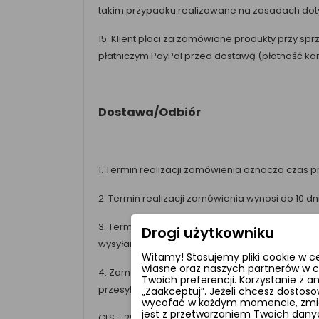
takim przypadku realizowane na zasadach do
15. Klient płaci za zamówione produkty przy s
płatniczym PayPal przed dostawą (płatność kar
Dostawa/Odbiór
1. Termin realizacji zamówienia oznacza czas 
2. Termin realizacji zamówienia wynosi do 10 d
3. Termin realizacji zamówienia w sklepie, 
Drogi użytkowniku
wysyłania Klientowi. Ostateczny (wiążący) czas
Witamy! Stosujemy pliki cookie w c
własne oraz naszych partnerów w c
4. Zamówione produkty będą wysyłane do Państ
Twoich preferencji. Korzystanie z 
przesyłki :
„Zaakceptuj”. Jeżeli chcesz dostoso
wycofać w każdym momencie, zmieni
jest z przetwarzaniem Twoich dan
GLS - 25,00 zł.