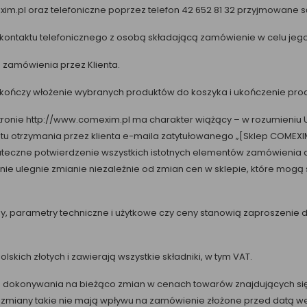
.pl oraz telefoniczne poprzez telefon 42 652 81 32 przyjmowane są 
 kontaktu telefonicznego z osobą składającą zamówienie w celu jeg
 zamówienia przez Klienta.
 kończy włożenie wybranych produktów do koszyka i ukończenie pr
stronie http://www.comexim.pl ma charakter wiążący – w rozumieniu U
ntu otrzymania przez klienta e-maila zatytułowanego „[Sklep COMEX
eczne potwierdzenie wszystkich istotnych elementów zamówienia d
nie ulegnie zmianie niezależnie od zmian cen w sklepie, które mog
isy, parametry techniczne i użytkowe czy ceny stanowią zaproszenie d
kich złotych i zawierają wszystkie składniki, w tym VAT.
o dokonywania na bieżąco zmian w cenach towarów znajdujących się
zmiany takie nie mają wpływu na zamówienie złożone przed datą wejśc