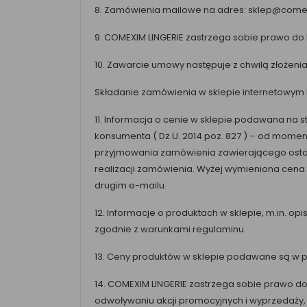
8. Zamówienia mailowe na adres: sklep@comexim
9. COMEXIM LINGERIE zastrzega sobie prawo do
10. Zawarcie umowy następuje z chwilą złożenia
Składanie zamówienia w sklepie internetowym
11. Informacja o cenie w sklepie podawana na 
konsumenta ( Dz.U. 2014 poz. 827 ) – od mome
przyjmowania zamówienia zawierającego ostat
realizacji zamówienia. Wyżej wymieniona cena 
drugim e-mailu.
12. Informacje o produktach w sklepie, m.in. op
zgodnie z warunkami regulaminu.
13. Ceny produktów w sklepie podawane są w pols
14. COMEXIM LINGERIE zastrzega sobie prawo d
odwoływaniu akcji promocyjnych i wyprzedaży, 