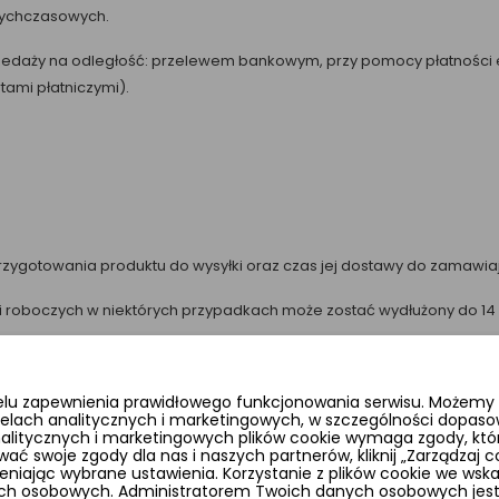
tychczasowych.
przedaży na odległość: przelewem bankowym, przy pomocy płatności 
tami płatniczymi).
przygotowania produktu do wysyłki oraz czas jej dostawy do zamawi
ni roboczych w niektórych przypadkach może zostać wydłużony do 14 
umieszczony na podsumowaniu zamówienia, jest najbardziej prawdo
 odbioru jest potwierdzany podczas kontaktu sklepu z Klientem (krok 
elu zapewnienia prawidłowego funkcjonowania serwisu. Możemy r
elach analitycznych i marketingowych, w szczególności dopaso
wa za pośrednictwem kuriera GLS lub Poczty Polskiej po dokonaniu
analitycznych i marketingowych plików cookie wymaga zgody, któr
wać swoje zgody dla nas i naszych partnerów, kliknij „Zarządzaj
ając wybrane ustawienia. Korzystanie z plików cookie we wsk
ych osobowych. Administratorem Twoich danych osobowych je