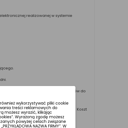
elektronicznej realizowanej w systemie
ającego.
dni.
podobnym czasem przygotowania produktów do
2).
ównież wykorzystywać pliki cookie
wania treści reklamowych do
 przelewu należności na konto bankowe. Koszt
ą możesz wyrazić, klikając
 cookies”. Wyrażoną zgodę możesz
azanych powyżej celach związane
st „PRZYKŁADOWA NAZWA FIRMY”. W