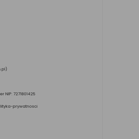
.pl)
r NIP: 7271801425
lityka-prywatnosci