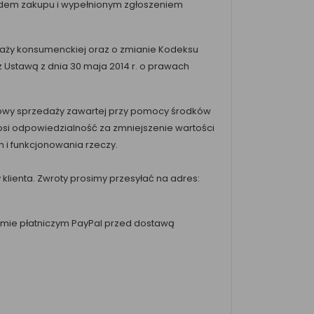
odem zakupu i wypełnionym zgłoszeniem
edaży konsumenckiej oraz o zmianie Kodeksu
ie z Ustawą z dnia 30 maja 2014 r. o prawach
 umowy sprzedaży zawartej przy pomocy środków
osi odpowiedzialność za zmniejszenie wartości
 i funkcjonowania rzeczy.
ienta. Zwroty prosimy przesyłać na adres:
temie płatniczym PayPal przed dostawą