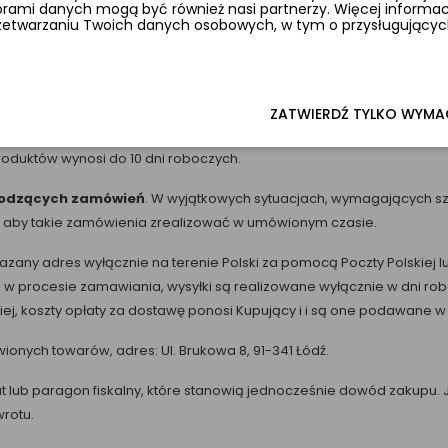
ami danych mogą być również nasi partnerzy. Więcej informacji
rzetwarzaniu Twoich danych osobowych, w tym o przysługujących
ZATWIERDŹ TYLKO WYM
duktów wynosi do 10 dni roboczych.
chodzących zamówień
. W wyjątkowych sytuacjach, wymagających szy
ań aby takie zamówienia zrealizować w umówionym czasie.
any adres wyłącznie na terenie Polski za pomocą Poczty Polskiej lu
 procesie zamawiania, wysyłki są realizowane wyłącznie w dni robo
ej, koszty opłaty za dostawę ponosi Kupujący i i są one podawane 
ówionych towarów,
adres: Ul. Brukowa 8, 91-341 Łódź.
at lub paragon fiskalny, które stanowią jednocześnie dowód zakupu.
wrotu.