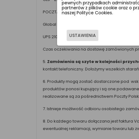
pewnych przypadkach administrator
partnerów z plików cookie oraz o p
POCZTA POLSKA 18,00zł.
naszej Polityce Cookies.
Global Express-od 39,00 zł.
USTAWIENIA
UPS 210 ,00 zł
Czas oczekiwania na dostawę zamówionych pro
5.
Zamówienia są szyte w kolejności przy
kontakt telefoniczny. Dołożymy wszelkich star
6. Produkty mogą zostać dostarczone pod wskaz
produktów ponosi kupujący i są one podawane w
realizowane są za pośrednictwem Poczty Polski
7. Istnieje możliwość odbioru osobistego zam
8. Do każdego towaru dołączana jest faktura V
ewentualnej reklamacji, wymianie towaru lub z