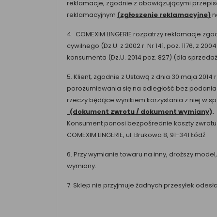
reklamacje, zgodnie z obowiązującymi przepi
reklamacyjnym
(
zgłoszenie reklamacyjne
)
n
4. COMEXIM LINGERIE rozpatrzy reklamacje zgo
cywilnego (Dz.U. z 2002 r. Nr 141, poz. 1176, z 2
konsumenta (Dz.U. 2014 poz. 827) (dla sprzedaży 
5. Klient, zgodnie z Ustawą z dnia 30 maja 20
porozumiewania się na odległość bez podania 
rzeczy będące wynikiem korzystania z niej w s
(
dokument zwrotu / dokument wymiany
).
Konsument ponosi bezpośrednie koszty zwrotu 
COMEXIM LINGERIE, ul. Brukowa 8, 91-341 Łódź
6. Przy wymianie towaru na inny, droższy mode
wymiany.
7. Sklep nie przyjmuje żadnych przesyłek odes