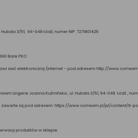
. Hubala 3/51, 94-048 Łódź, numer NIP: 7271801425
8890 Bank PKO
ez sieć elektroniczną (internet – pod adresem http://www.comexim
xim Lingerie Joanna Kuźmińska , ul. Hubala 3/51, 94-048 Łódź , nume
ci zawarte są pod adresem:
https://www.comexim.pl/pl/content/9-po
erwacji produktów w sklepie.