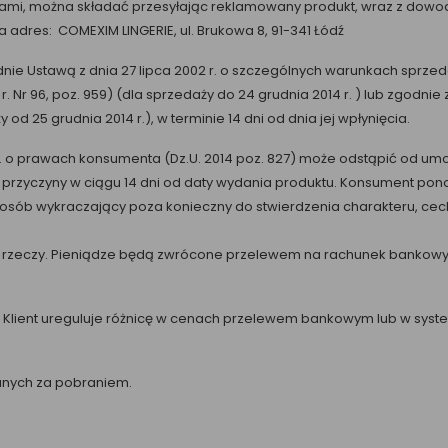
sami, można składać przesyłając reklamowany produkt, wraz z dow
a adres: COMEXIM LINGERIE, ul. Brukowa 8, 91-341 Łódź
dnie Ustawą z dnia 27 lipca 2002 r. o szczególnych warunkach sprz
004 r. Nr 96, poz. 959) (dla sprzedaży do 24 grudnia 2014 r. ) lub zgodn
od 25 grudnia 2014 r.), w terminie 14 dni od dnia jej wpłynięcia.
14 r. o prawach konsumenta (Dz.U. 2014 poz. 827) może odstąpić od
przyczyny w ciągu 14 dni od daty wydania produktu. Konsument pon
posób wykraczający poza konieczny do stwierdzenia charakteru, cech
rzeczy. Pieniądze będą zwrócone przelewem na rachunek bankowy kl
l, Klient ureguluje różnicę w cenach przelewem bankowym lub w sys
łanych za pobraniem.