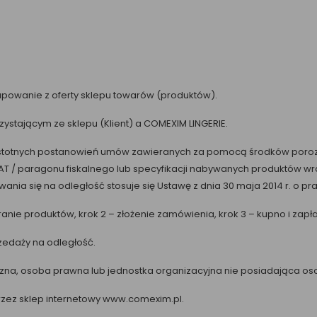
kupowanie z oferty sklepu towarów (produktów).
ystającym ze sklepu (Klient) a COMEXIM LINGERIE.
e istotnych postanowień umów zawieranych za pomocą środków poroz
 VAT / paragonu fiskalnego lub specyfikacji nabywanych produktów 
a się na odległość stosuje się Ustawę z dnia 30 maja 2014 r. o pra
ybranie produktów, krok 2 – złożenie zamówienia, krok 3 – kupno i zap
zedaży na odległość.
czna, osoba prawna lub jednostka organizacyjna nie posiadająca o
zez sklep internetowy www.comexim.pl.