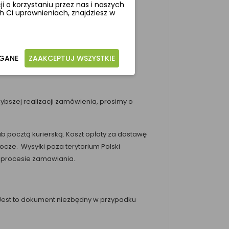
 o korzystaniu przez nas i naszych
 Ci uprawnieniach, znajdziesz w
AGANE
ZAAKCEPTUJ WSZYSTKIE
bszej realizacji zamówienia, prosimy o
b pocztą kurierską. Koszt opłaty za dostawę
cze. Wysyłki poza terytorium Polski
w procesie zamawiania.
 Jest to dokument niezbędny w przypadku