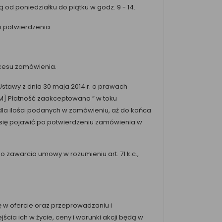
od poniedziałku do piątku w godz. 9 - 14.
o potwierdzenia.
ocesu zamówienia.
stawy z dnia 30 maja 2014 r. o prawach
IM] Płatność zaakceptowana ” w toku
la ilości podanych w zamówieniu, aż do końca
ą się pojawić po potwierdzeniu zamówienia w
o zawarcia umowy w rozumieniu art. 71 k.c.,
 w ofercie oraz przeprowadzaniu i
ia ich w życie, ceny i warunki akcji będą w