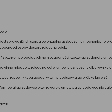
nowe.
 jest sprawdzić ich stan, a ewentualne uszkodzenia mechaniczne pr
 obecności osoby dostarczającej produkt.
fizycznych polegających na niezgodności rzeczy sprzedanej z umową
u powinna mieć ze względu na cel w umowie oznaczony albo wynikając
zedawca zapewnił kupującego, w tym przedstawiając próbkę lub wzór;
informował sprzedawcę przy zawarciu umowy, a sprzedawca nie zgłosi
ełnym