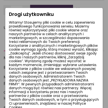
−
+
Dodaj do koszyka
favorite_border
Drogi użytkowniku
Witamy! Stosujemy pliki cookie w celu zapewnienia
prawidłowego funkcjonowania serwisu. Możemy
Udostępnij
również wykorzystywać pliki cookie własne oraz
naszych partnerów w celach analitycznych i
marketingowych, w szczególności dopasowania
treści reklamowych do Twoich preferencji.
Opis
Komentarze
Korzystanie z analitycznych i marketingowych plików
cookie wymaga zgody, którą możesz wyrazić, klikając
„Zaakceptuj”. Jeżeli chcesz dostosować swoje zgody
dla nas i naszych partnerów, kliknij „Zarządzaj
MADISON BIUSTONOSZ
cookies”. Wyrażoną zgodę możesz wycofać w
każdym momencie, zmieniając wybrane ustawienia.
Biustonosz wykonany z delikatnej pianki w stylu 3HC.
Korzystanie z plików cookie we wskazanych powyżej
celach związane jest z przetwarzaniem Twoich
danych osobowych. Administratorem Twoich
Miseczki i boczki wykonane z pięknej dzianiny w
danych osobowych jest „PRZYKŁADOWA NAZWA
piękną kolorową panterkę.
FIRMY”. W pewnych przypadkach administratorami
danych mogą być również nasi partnerzy. Więcej
informacji o korzystaniu przez nas i naszych
Góra miseczki wykończona granatową atłasową
partnerów z plików cookie oraz o przetwarzaniu
lamówką .
Twoich danych osobowych, w tym o przysługujących
Ci uprawnieniach, znajdziesz w naszej Polityce
Cookies.
Ramiączka i haftka w kolorze granatowym.