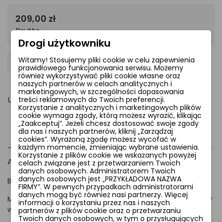
209,00 zł
Brutto
Drogi użytkowniku
Witamy! Stosujemy pliki cookie w celu zapewnienia
−
+
Dodaj do koszyka
favorite_border
prawidłowego funkcjonowania serwisu. Możemy
również wykorzystywać pliki cookie własne oraz
naszych partnerów w celach analitycznych i
marketingowych, w szczególności dopasowania
Udostępnij
treści reklamowych do Twoich preferencji.
Korzystanie z analitycznych i marketingowych plików
cookie wymaga zgody, którą możesz wyrazić, klikając
„Zaakceptuj”. Jeżeli chcesz dostosować swoje zgody
dla nas i naszych partnerów, kliknij „Zarządzaj
Opis
Komentarze
cookies”. Wyrażoną zgodę możesz wycofać w
każdym momencie, zmieniając wybrane ustawienia.
Korzystanie z plików cookie we wskazanych powyżej
AGAT BIUSTONOSZ
celach związane jest z przetwarzaniem Twoich
danych osobowych. Administratorem Twoich
danych osobowych jest „PRZYKŁADOWA NAZWA
Biustonosz wykonany z delikatnej pianki w stylu plunge.
FIRMY”. W pewnych przypadkach administratorami
danych mogą być również nasi partnerzy. Więcej
Miseczki i boczki wykonane z dzianiny w delikatny zwierzęcy
informacji o korzystaniu przez nas i naszych
wzór .
partnerów z plików cookie oraz o przetwarzaniu
Twoich danych osobowych, w tym o przysługujących